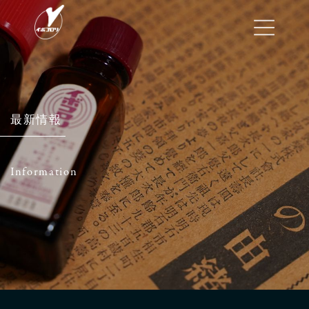
コ
ナ
ン
ビ
テ
ゲ
ン
ー
ツ
シ
へ
ョ
ス
ン
キ
に
ッ
移
最新情報
プ
動
Information