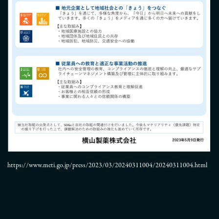
https://www.meti.go.jp/press/2023/03/20240311004/20240311004.html